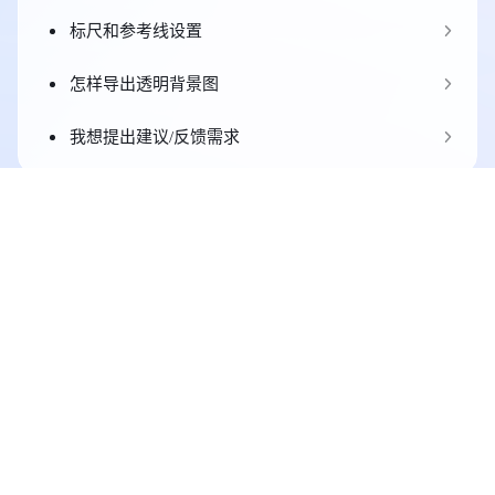
标尺和参考线设置
怎样导出透明背景图
我想提出建议/反馈需求
他们都在用
芋泥奶茶呀
对个人工作室来说这个软件再合适不过，以前每
次做活动海报，我都是一头雾水，现在直接在海
报设计室里搜个模板，改改字，调调色，一张高
质量海报就出来了，超快！以后活动宣传的海报