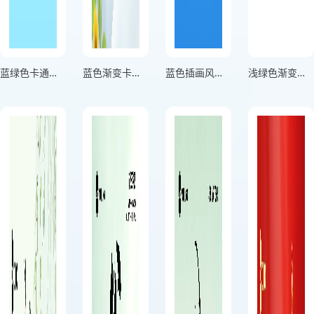
蓝绿色卡通风格保护地球人人 有责竖版世界地球日海报
蓝色渐变卡通风格每一抹绿意都是向上生长的未来竖版世界地球日海报
蓝色插画风格为地球发声与万物共生竖版世界地球日海报
浅绿色渐变插画风格谷雨春光晓山川黛色青竖版谷雨节气海报