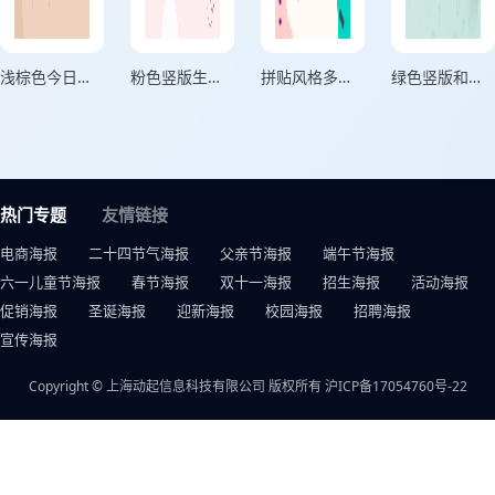
浅棕色今日份美丽个人心情海报
粉色竖版生活中的约定海报
拼贴风格多欢喜正方形日常生活记录海报
绿色竖版和夏天碰面生活记录海报
热门专题
友情链接
电商海报
二十四节气海报
父亲节海报
端午节海报
六一儿童节海报
春节海报
双十一海报
招生海报
活动海报
促销海报
圣诞海报
迎新海报
校园海报
招聘海报
宣传海报
Copyright © 上海动起信息科技有限公司 版权所有
沪ICP备17054760号-22