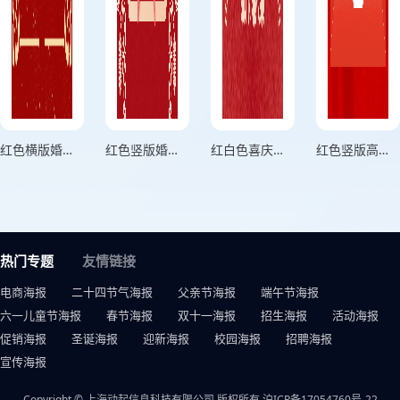
红色横版婚礼婚宴邀请函
红色竖版婚宴邀请函卡片
红白色喜庆风格婚礼邀请函婚礼海报
红色竖版高端升学宴邀请函宣传海报
热门专题
友情链接
电商海报
二十四节气海报
父亲节海报
端午节海报
六一儿童节海报
春节海报
双十一海报
招生海报
活动海报
促销海报
圣诞海报
迎新海报
校园海报
招聘海报
宣传海报
Copyright © 上海动起信息科技有限公司 版权所有
沪ICP备17054760号-22