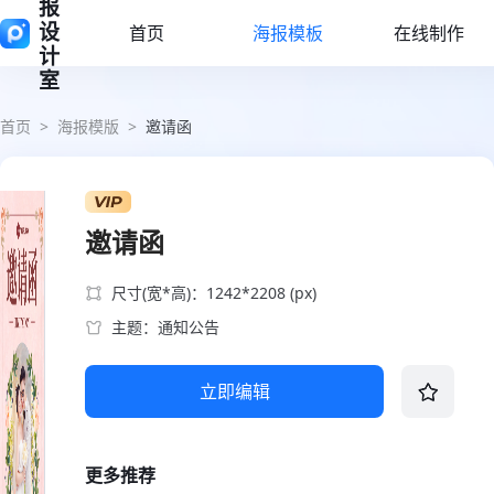
报
设
首页
海报模板
在线制作
计
室
首页
>
海报模版
>
邀请函
邀请函
尺寸(宽*高)：1242*2208 (px)
主题：通知公告
立即编辑
更多推荐