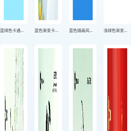
蓝绿色卡通风格保护地球人人 有责竖版世界地球日海报
蓝色渐变卡通风格每一抹绿意都是向上生长的未来竖版世界地球日海报
蓝色插画风格为地球发声与万物共生竖版世界地球日海报
浅绿色渐变插画风格谷雨春光晓山川黛色青竖版谷雨节气海报