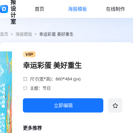
报
设
首页
海报模板
在线制作
计
室
首页
>
海报模版
>
幸运彩蛋 美好重生
幸运彩蛋 美好重生
尺寸(宽*高)：860*484 (px)
主题：节日
立即编辑
更多推荐