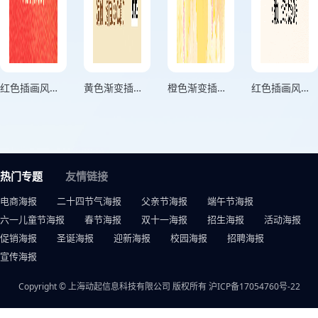
红色插画风格国庆放假通知正方形国庆放假通知海报
黄色渐变插画风格金秋满月竖版中秋节放假通知海报
橙色渐变插画风格喜迎中秋横板中秋节放假通知海报
红色插画风格喜迎国庆竖版国庆节放假通知海报
热门专题
友情链接
电商海报
二十四节气海报
父亲节海报
端午节海报
六一儿童节海报
春节海报
双十一海报
招生海报
活动海报
促销海报
圣诞海报
迎新海报
校园海报
招聘海报
宣传海报
Copyright © 上海动起信息科技有限公司 版权所有
沪ICP备17054760号-22