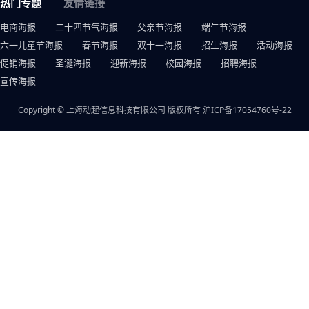
热门专题
友情链接
电商海报
二十四节气海报
父亲节海报
端午节海报
六一儿童节海报
春节海报
双十一海报
招生海报
活动海报
促销海报
圣诞海报
迎新海报
校园海报
招聘海报
宣传海报
Copyright © 上海动起信息科技有限公司 版权所有
沪ICP备17054760号-22