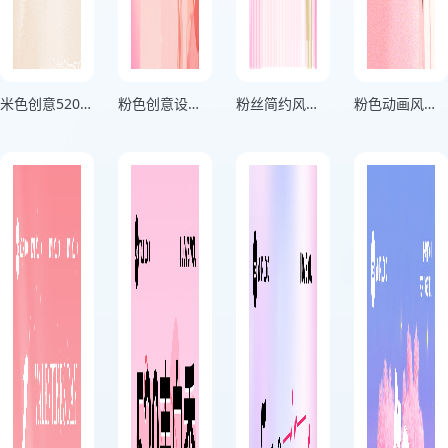
米色创意520精品玫瑰情人节海报
粉色创意设计520甜蜜来情人节海报
粉丝简约风方格甜蜜爱恋情人节海报
粉色动画风鲜花优惠促销情人节海报