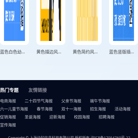
蓝色白色幼升小预科班竖版招生海报
黄色描边风英语兴趣班招生海报
黄色简约风暑假兴趣班招生海报
蓝色竖版插画风夏令营招新迎新海报
热门专题
友情链接
电商海报
二十四节气海报
父亲节海报
端午节海报
六一儿童节海报
春节海报
双十一海报
招生海报
活动海报
促销海报
圣诞海报
迎新海报
校园海报
招聘海报
宣传海报
Copyright © 上海动起信息科技有限公司 版权所有
沪ICP备17054760号-22