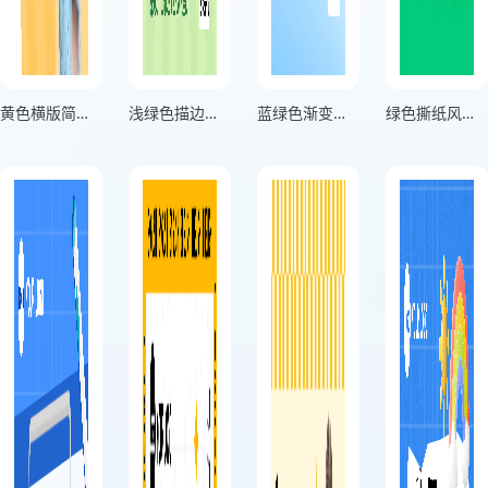
黄色横版简约风小初衔接预科班招生海报
浅绿色描边风幼小衔接班竖版暑期招生海报
蓝绿色渐变风音乐兴趣班竖版招新海报
绿色撕纸风幼小衔接班方形招生宣传海报