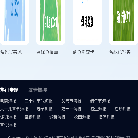
蓝色写实风毕业照裁剪宣传海报
蓝绿色插画风格青春毕业季竖版毕业季海报
蓝色渐变卡通风格我们的青春不散场青春毕业季竖版毕业季海报
蓝绿色写实风格青春不散场心之所向世界等你开场竖版毕业季海报
热门专题
友情链接
电商海报
二十四节气海报
父亲节海报
端午节海报
六一儿童节海报
春节海报
双十一海报
招生海报
活动海报
促销海报
圣诞海报
迎新海报
校园海报
招聘海报
宣传海报
Copyright © 上海动起信息科技有限公司 版权所有
沪ICP备17054760号-22