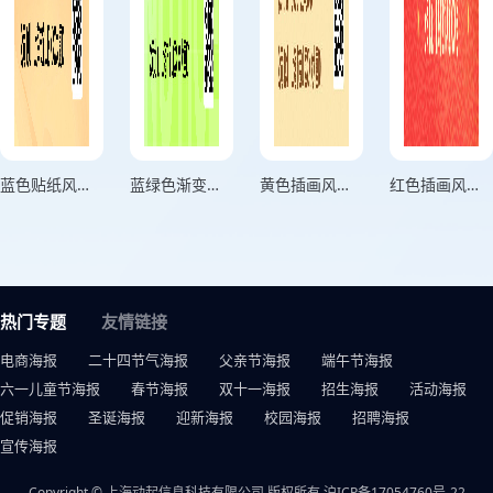
蓝色贴纸风安全过暑假活动海报
蓝绿色渐变风快乐迎暑假活动海报
黄色插画风格中秋节放假通知竖版中秋节放假通知海报
红色插画风格国庆放假通知正方形国庆放假通知海报
热门专题
友情链接
电商海报
二十四节气海报
父亲节海报
端午节海报
六一儿童节海报
春节海报
双十一海报
招生海报
活动海报
促销海报
圣诞海报
迎新海报
校园海报
招聘海报
宣传海报
Copyright © 上海动起信息科技有限公司 版权所有
沪ICP备17054760号-22