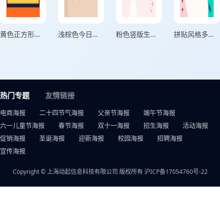
黄色正方形头像个人头像海报
浅棕色今日份美丽个人心情海报
粉色竖版生活中的约定海报
拼贴风格多欢喜正方形日常生活记录海报
热门专题
友情链接
电商海报
二十四节气海报
父亲节海报
端午节海报
六一儿童节海报
春节海报
双十一海报
招生海报
活动海报
促销海报
圣诞海报
迎新海报
校园海报
招聘海报
宣传海报
Copyright © 上海动起信息科技有限公司 版权所有
沪ICP备17054760号-22