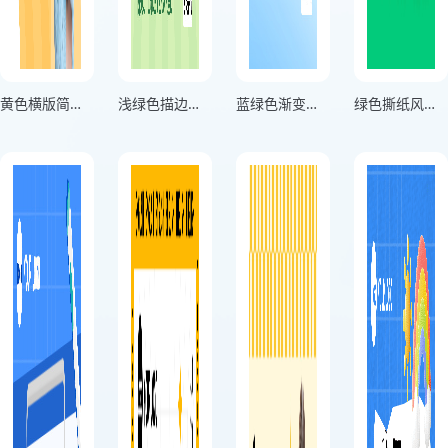
黄色横版简约风小初衔接预科班招生海报
浅绿色描边风幼小衔接班竖版暑期招生海报
蓝绿色渐变风音乐兴趣班竖版招新海报
绿色撕纸风幼小衔接班方形招生宣传海报