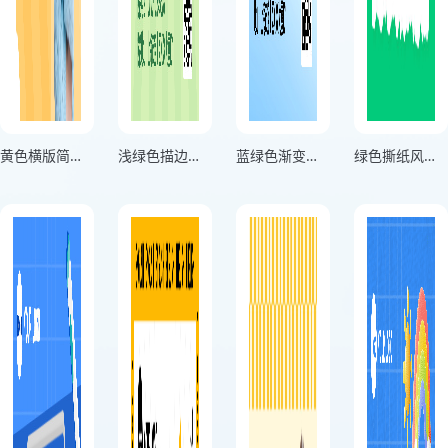
黄色横版简约风小初衔接预科班招生海报
浅绿色描边风幼小衔接班竖版暑期招生海报
蓝绿色渐变风音乐兴趣班竖版招新海报
绿色撕纸风幼小衔接班方形招生宣传海报