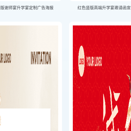
横版谢师宴升学宴定制广告海报
红色竖版高端升学宴邀请函宣