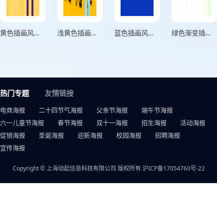
黄色插画风格社团招新开始啦横板社团招新海报
浅黄色插画风格社团招新啦因热爱而相遇横板社团招新海报
蓝色插画风格社团招新啦快报名加入我们竖版社团招新海报
绿色渐变插画风格新社团招新啦热爱就现在期待你到来横板社团招新海报
热门专题
友情链接
电商海报
二十四节气海报
父亲节海报
端午节海报
六一儿童节海报
春节海报
双十一海报
招生海报
活动海报
促销海报
圣诞海报
迎新海报
校园海报
招聘海报
宣传海报
Copyright © 上海动起信息科技有限公司 版权所有
沪ICP备17054760号-22