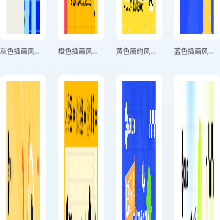
灰色插画风格纳新计划学生会招募令正方形学生会招新海报
橙色插画风格加入学生会追梦青春竖版学生会招新海报
黄色简约风格学生会纳新啦有料有趣就等你来竖版学生会招新海报
蓝色插画风格同学我瞅你不错人才召集令学生会纳新活动横板学生会招新海报