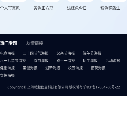
个人写真风格用微笑击退困难绿色竖版海报
黄色正方形头像个人头像海报
浅棕色今日份美丽个人心情海报
粉色竖版生活中的约定海报
热门专题
友情链接
电商海报
二十四节气海报
父亲节海报
端午节海报
六一儿童节海报
春节海报
双十一海报
招生海报
活动海报
促销海报
圣诞海报
迎新海报
校园海报
招聘海报
宣传海报
Copyright © 上海动起信息科技有限公司 版权所有
沪ICP备17054760号-22