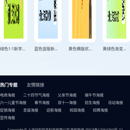
绿色1:1新学期开学季迎新海报
蓝色竖版新学期迎新海报
黄色横版欢迎新同学海报
黄绿色渐变竖版幼儿园招新
热门专题
友情链接
电商海报
二十四节气海报
父亲节海报
端午节海报
六一儿童节海报
春节海报
双十一海报
招生海报
活动海报
促销海报
圣诞海报
迎新海报
校园海报
招聘海报
宣传海报
Copyright © 上海动起信息科技有限公司 版权所有
沪ICP备17054760号-22