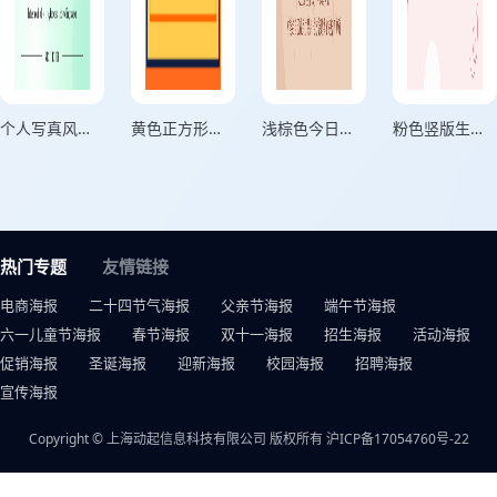
个人写真风格用微笑击退困难绿色竖版海报
黄色正方形头像个人头像海报
浅棕色今日份美丽个人心情海报
粉色竖版生活中的约定海报
热门专题
友情链接
电商海报
二十四节气海报
父亲节海报
端午节海报
六一儿童节海报
春节海报
双十一海报
招生海报
活动海报
促销海报
圣诞海报
迎新海报
校园海报
招聘海报
宣传海报
Copyright © 上海动起信息科技有限公司 版权所有
沪ICP备17054760号-22