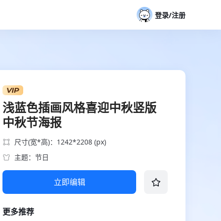
登录/注册
浅蓝色插画风格喜迎中秋竖版
中秋节海报
尺寸(宽*高)：1242*2208 (px)
主题：节日
立即编辑
更多推荐