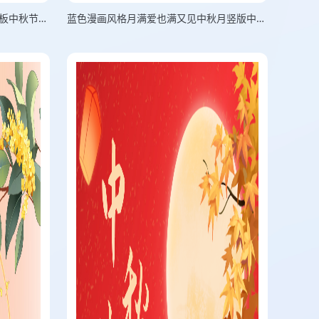
蓝色插画风格玩味中秋美好时光横板中秋节海报
蓝色漫画风格月满爱也满又见中秋月竖版中秋节海报