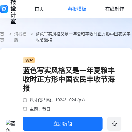
报
设
首页
海报模板
在线制作
计
室
首
>
海报模
>
蓝色写实风格又是一年夏粮丰收时正方形中国农民丰
页
版
收节海报
蓝色写实风格又是一年夏粮丰
收时正方形中国农民丰收节海
报
尺寸(宽*高)：1024*1024 (px)
主题：节日
立即编辑