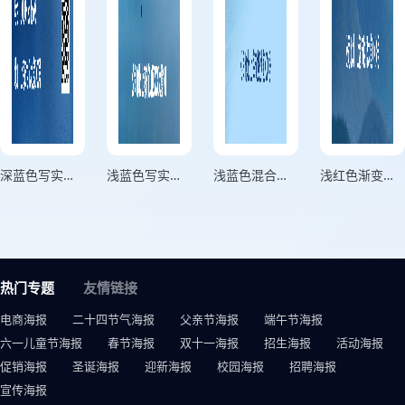
深蓝色写实风格碧空寒露松枝滴寒露节气海报
浅蓝色写实风格袅袅凉风动凄凄寒露零竖版寒露节气海报
浅蓝色混合风格萧萧枝叶上月白初露团竖版寒露节气海报
浅红色渐变插画风竖版寒露节气海报
热门专题
友情链接
电商海报
二十四节气海报
父亲节海报
端午节海报
六一儿童节海报
春节海报
双十一海报
招生海报
活动海报
促销海报
圣诞海报
迎新海报
校园海报
招聘海报
宣传海报