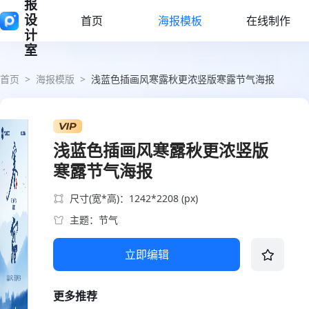
报
设
首页
海报模板
在线制作
计
室
首页
>
海报模版
>
浅蓝色插画风寒露秋更浓竖版寒露节气海报
浅蓝色插画风寒露秋更浓竖版
寒露节气海报
尺寸(宽*高)：1242*2208 (px)
主题：节气
立即编辑
更多推荐