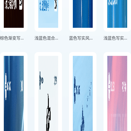
棕色渐变写实风格寒露宜养生寒露万物茶暖人心竖版寒露节气海报
浅蓝色混合风格寒露节气SOLAR TERMS竖版寒露节气海报
蓝色写实风格寒露锁秋光疏影斜照凝霜露横板寒露节气海报
浅蓝色写实风格寒露凝霜夜更凉正方形寒露节气海报