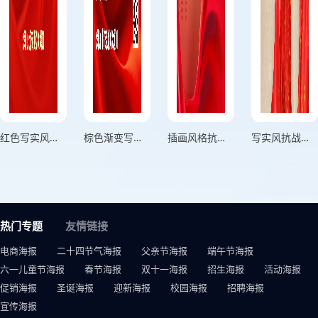
红色写实风格铭记历史牢记使命竖版抗美援朝纪念日海报
棕色渐变写实风格保家卫国气壮山河英雄功绩彪炳千秋竖版抗美援朝纪念日海报
插画风格抗战胜利纪念日红色竖版纪念反法西斯战争胜利纪念日海报
写实风抗战胜利纪念日横版红色抗战胜利纪念日海报
热门专题
友情链接
电商海报
二十四节气海报
父亲节海报
端午节海报
六一儿童节海报
春节海报
双十一海报
招生海报
活动海报
促销海报
圣诞海报
迎新海报
校园海报
招聘海报
宣传海报