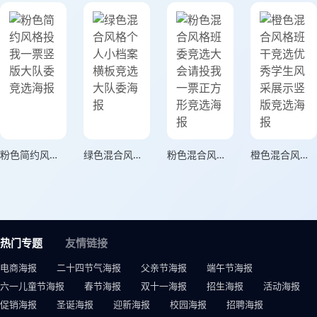
粉色简约风格投我一票竖版大队委竞选海报
绿色混合风格个人小档案横板竞选大队委海报
粉色混合风格班委竞选大会请投我一票正方形竞选海报
橙色混合风格班干竞选优秀学生风采展示竖版竞选海报
热门专题
友情链接
电商海报
二十四节气海报
父亲节海报
端午节海报
六一儿童节海报
春节海报
双十一海报
招生海报
活动海报
促销海报
圣诞海报
迎新海报
校园海报
招聘海报