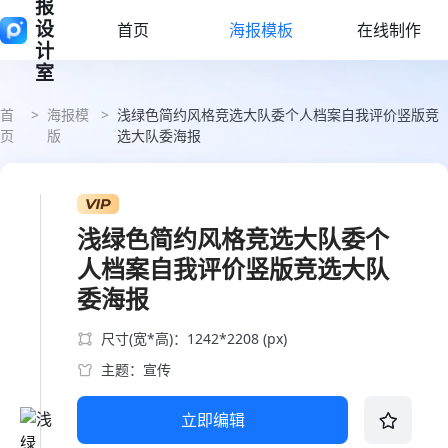
报
设
首页
海报模板
在线制作
计
室
首
>
海报模
>
浅绿色简约风格竞选大队委个人档案自我评价竖版竞
页
版
选大队委海报
浅绿色简约风格竞选大队委个
人档案自我评价竖版竞选大队
委海报
尺寸(宽*高)：1242*2208 (px)
主题：宣传
立即编辑