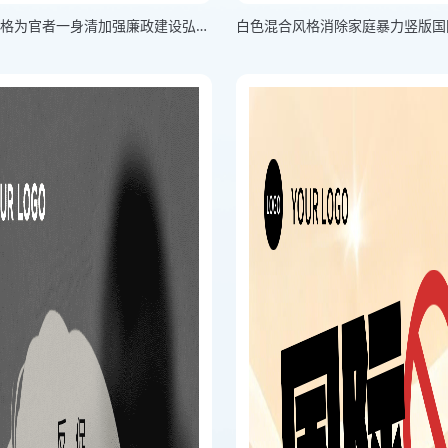
灰色简约风格为官者一身清加强廉政建设弘扬社会正气横板国际反腐败日海报