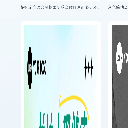
棕色渐变混合风格国际反腐败日清正廉明竖版国际反腐败日海报