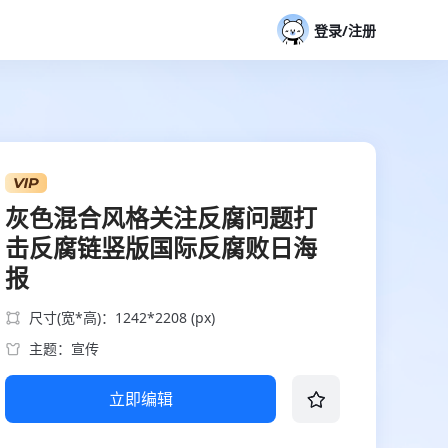
登录/注册
灰色混合风格关注反腐问题打
击反腐链竖版国际反腐败日海
报
尺寸(宽*高)：1242*2208 (px)
主题：宣传
立即编辑