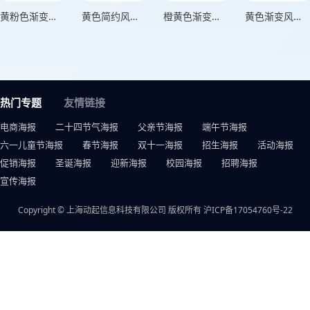
黄粉色渐变风年终好价节双十二电商宣传海报
黄色简约风狂欢盛典双十二电商宣传海报
橙黄色渐变风购物狂欢电商海报
黄色渐变风双十二年终钜惠活动宣传海报
热门专题
友情链接
电商海报
二十四节气海报
父亲节海报
端午节海报
六一儿童节海报
春节海报
双十一海报
招生海报
活动海报
促销海报
圣诞海报
迎新海报
校园海报
招聘海报
宣传海报
Copyright © 上海动起信息科技有限公司 版权所有
沪ICP备17054760号-22