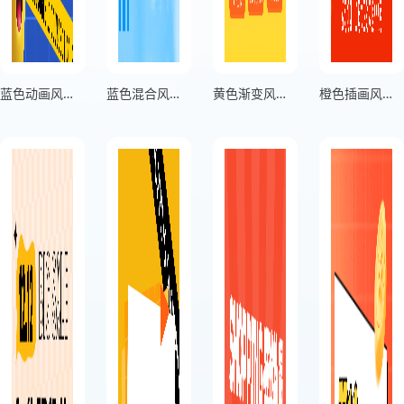
蓝色动画风双十一电商购物节海报
蓝色混合风格十二狂欢梦回童真趣玩嘉年华竖版双十二购物节海报
黄色渐变风购物狂欢双十一电商海报
橙色插画风格12.12宠粉狂欢节竖版双十二购物节海报