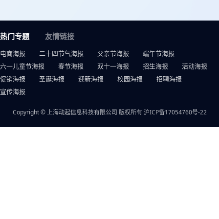
热门专题
友情链接
电商海报
二十四节气海报
父亲节海报
端午节海报
六一儿童节海报
春节海报
双十一海报
招生海报
活动海报
促销海报
圣诞海报
迎新海报
校园海报
招聘海报
宣传海报
Copyright © 上海动起信息科技有限公司 版权所有
沪ICP备17054760号-22