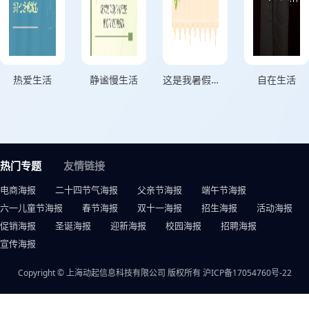
热爱生活
静谧慢生活
这是我暑假的生活
自在生活
热门专题
友情链接
电商海报
二十四节气海报
父亲节海报
端午节海报
六一儿童节海报
春节海报
双十一海报
招生海报
活动海报
促销海报
圣诞海报
迎新海报
校园海报
招聘海报
宣传海报
Copyright © 上海动起信息科技有限公司 版权所有
沪ICP备17054760号-22