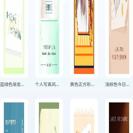
蓝绿色渐变分享生活记录海报
个人写真风格用微笑击退困难绿色竖版海报
黄色正方形头像个人头像海报
浅棕色今日份美丽个人心情海报