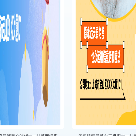
变风欢童心创想六一儿童节海报
黄色插画风童心无极限六一儿