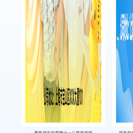
黄色插画风童趣六一儿童节海报
蓝色渐