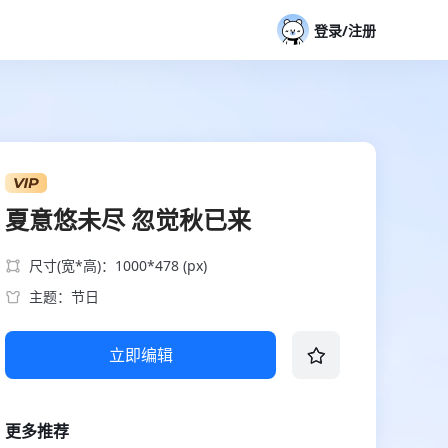
登录/注册
夏意悠未尽 忽觉秋已来
尺寸(宽*高)：1000*478 (px)
主题：节日
立即编辑
更多推荐