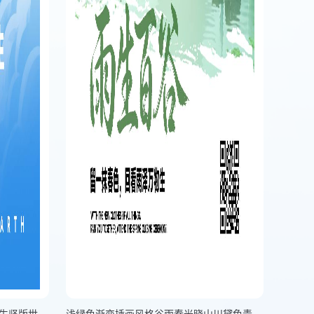
蓝色插画风格为地球发声与万物共生竖版世界地球日海报
浅绿色渐变插画风格谷雨春光晓山川黛色青竖版谷雨节气海报