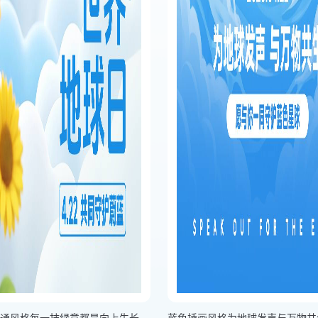
蓝色渐变卡通风格每一抹绿意都是向上生长的未来竖版世界地球日海报