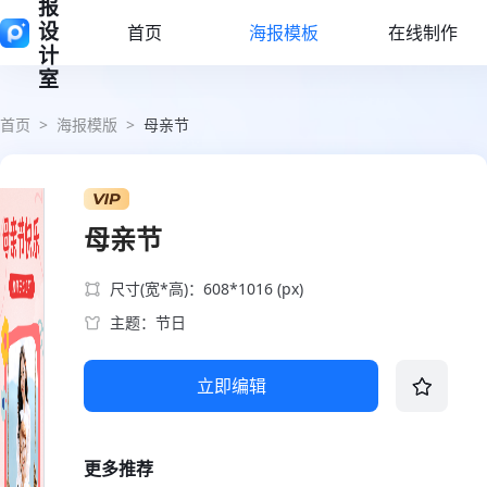
报
设
首页
海报模板
在线制作
计
室
首页
>
海报模版
>
母亲节
母亲节
尺寸(宽*高)：608*1016 (px)
主题：节日
立即编辑
更多推荐