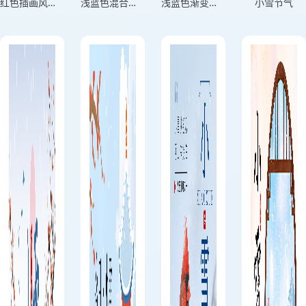
红色插画风格小雪传统节气竖版小雪节气海报
浅蓝色混合风格清寒小雪来庭前草木枯横版小雪节气海报
浅蓝色渐变混合风格迎冬小雪至应节晚虹藏竖版小雪节气海报
小雪节气