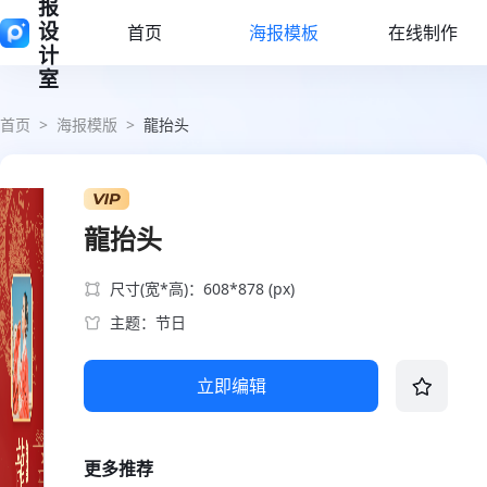
报
设
首页
海报模板
在线制作
计
室
首页
>
海报模版
>
龍抬头
龍抬头
尺寸(宽*高)：608*878 (px)
主题：节日
立即编辑
更多推荐