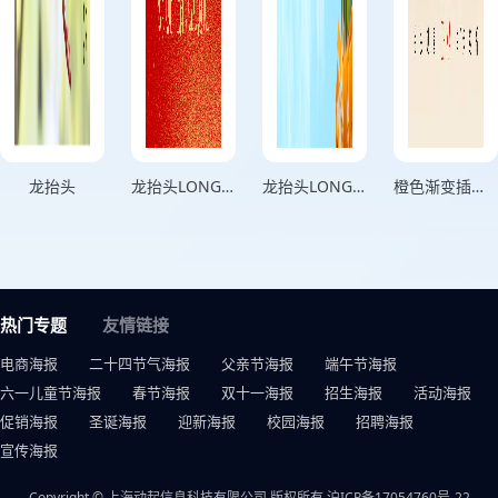
龙抬头
龙抬头LONG TAI TOU
龙抬头LONG TAI TOU
橙色渐变插画风格愿君如龙乘风而上竖版二月二龙抬头海报
热门专题
友情链接
电商海报
二十四节气海报
父亲节海报
端午节海报
六一儿童节海报
春节海报
双十一海报
招生海报
活动海报
促销海报
圣诞海报
迎新海报
校园海报
招聘海报
宣传海报
Copyright © 上海动起信息科技有限公司 版权所有
沪ICP备17054760号-22