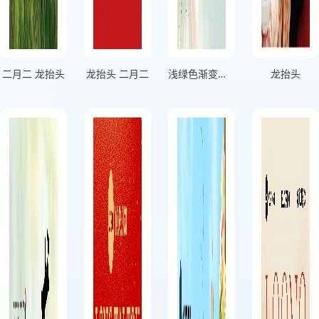
二月二 龙抬头
龙抬头 二月二
浅绿色渐变插画风格春分至龙抬头横版二月二龙抬头海报
龙抬头