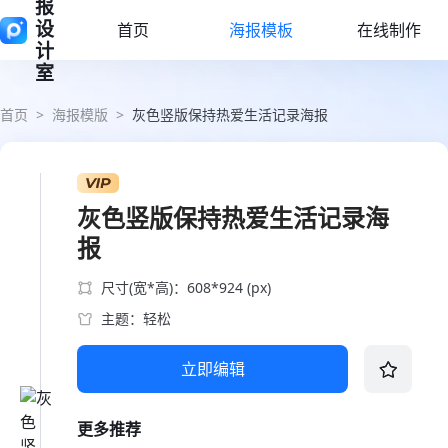
报
设
首页
海报模板
在线制作
计
室
首页
>
海报模版
>
灰色竖版保持热爱生活记录海报
灰色竖版保持热爱生活记录海
报
尺寸(宽*高)：608*924 (px)
主题：轻松
立即编辑
更多推荐