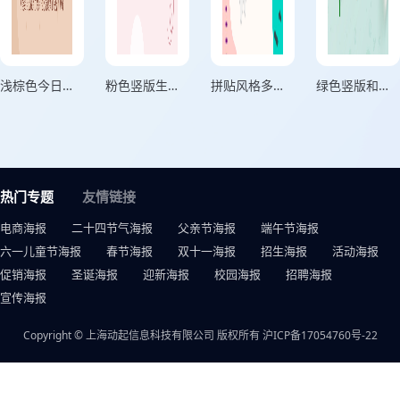
浅棕色今日份美丽个人心情海报
粉色竖版生活中的约定海报
拼贴风格多欢喜正方形日常生活记录海报
绿色竖版和夏天碰面生活记录海报
热门专题
友情链接
电商海报
二十四节气海报
父亲节海报
端午节海报
六一儿童节海报
春节海报
双十一海报
招生海报
活动海报
促销海报
圣诞海报
迎新海报
校园海报
招聘海报
宣传海报
Copyright © 上海动起信息科技有限公司 版权所有
沪ICP备17054760号-22