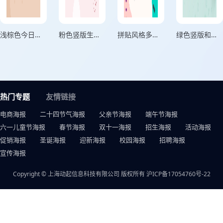
浅棕色今日份美丽个人心情海报
粉色竖版生活中的约定海报
拼贴风格多欢喜正方形日常生活记录海报
绿色竖版和夏天碰面生活记录海报
热门专题
友情链接
电商海报
二十四节气海报
父亲节海报
端午节海报
六一儿童节海报
春节海报
双十一海报
招生海报
活动海报
促销海报
圣诞海报
迎新海报
校园海报
招聘海报
宣传海报
Copyright © 上海动起信息科技有限公司 版权所有
沪ICP备17054760号-22