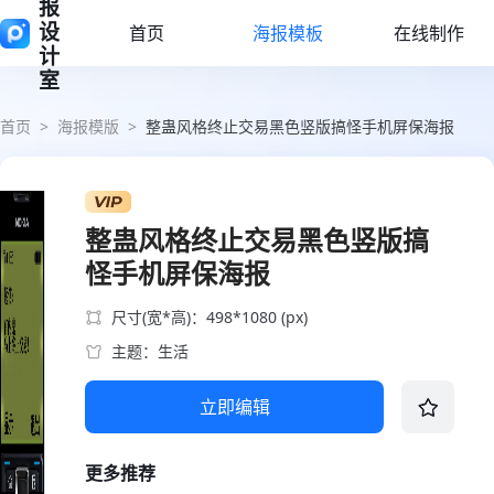
报
设
首页
海报模板
在线制作
计
室
首页
>
海报模版
>
整蛊风格终止交易黑色竖版搞怪手机屏保海报
整蛊风格终止交易黑色竖版搞
怪手机屏保海报
尺寸(宽*高)：498*1080 (px)
主题：生活
立即编辑
更多推荐