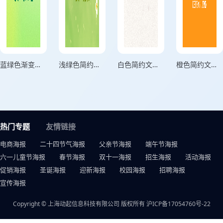
蓝绿色渐变简约文字风格万事开心竖版手机壁纸海报
浅绿色简约文字风格你闪闪发亮的同时也要平安竖版手机壁纸海报
白色简约文字风格阳光万里竖版手机壁纸海报
橙色简约文字风格万事可橙竖版手机壁纸海报
热门专题
友情链接
电商海报
二十四节气海报
父亲节海报
端午节海报
六一儿童节海报
春节海报
双十一海报
招生海报
活动海报
促销海报
圣诞海报
迎新海报
校园海报
招聘海报
宣传海报
Copyright © 上海动起信息科技有限公司 版权所有
沪ICP备17054760号-22