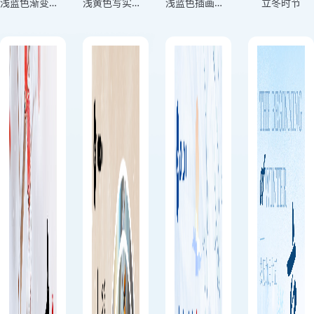
浅蓝色渐变今日立冬节气朔雪随冬至万物始收藏竖版立冬节气海报
浅黄色写实风格立冬二十四节气竖版立冬节气海报
浅蓝色插画风格若忽寒将至今朝恰立冬横板立冬节气海报
立冬时节