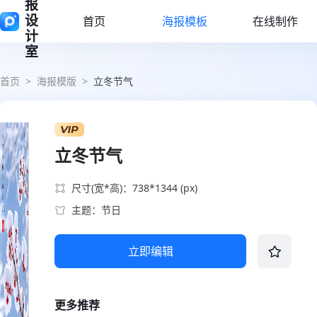
报
设
首页
海报模板
在线制作
计
室
首页
>
海报模版
>
立冬节气
立冬节气
尺寸(宽*高)：738*1344 (px)
主题：节日
立即编辑
更多推荐