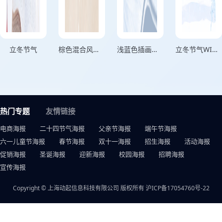
立冬节气
棕色混合风格冬迎风雪阵阵寒润心相伴温如春横板立冬节气海报
浅蓝色插画风格万物冬藏岁月沉香横立冬节气海报
立冬节气WINTER
热门专题
友情链接
电商海报
二十四节气海报
父亲节海报
端午节海报
六一儿童节海报
春节海报
双十一海报
招生海报
活动海报
促销海报
圣诞海报
迎新海报
校园海报
招聘海报
宣传海报
Copyright © 上海动起信息科技有限公司 版权所有
沪ICP备17054760号-22