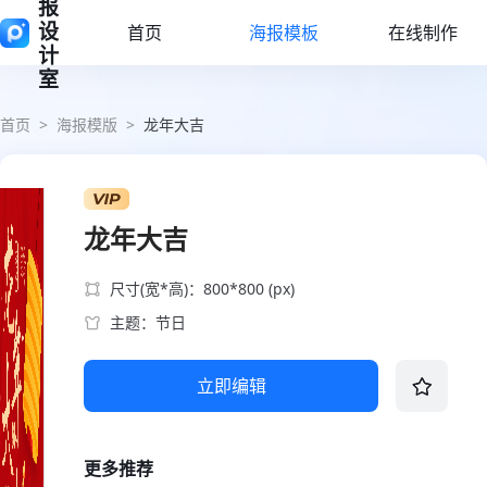
报
设
首页
海报模板
在线制作
计
室
首页
>
海报模版
>
龙年大吉
龙年大吉
尺寸(宽*高)：800*800 (px)
主题：节日
立即编辑
更多推荐