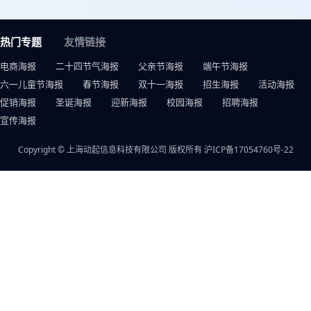
热门专题
友情链接
电商海报
二十四节气海报
父亲节海报
端午节海报
六一儿童节海报
春节海报
双十一海报
招生海报
活动海报
促销海报
圣诞海报
迎新海报
校园海报
招聘海报
宣传海报
Copyright © 上海动起信息科技有限公司 版权所有
沪ICP备17054760号-22