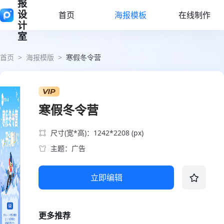
报
设
首页
海报模板
在线制作
计
室
首页
>
海报模版
>
寒假冬令营
寒假冬令营
尺寸(宽*高)：1242*2208 (px)
主题：广告
立即编辑
更多推荐