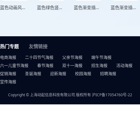
蓝色动画风青春出彩五四青年节海报
蓝色绿色竖版五四青春海报
蓝色渐变插画风格无热爱不青春世界与青年同行竖版第三世界青年日海报
蓝色渐变插画风格青春无畏梦想飞扬横板第三世界青年日海报
热门专题
友情链接
电商海报
二十四节气海报
父亲节海报
端午节海报
六一儿童节海报
春节海报
双十一海报
招生海报
活动海报
促销海报
圣诞海报
迎新海报
校园海报
招聘海报
宣传海报
Copyright © 上海动起信息科技有限公司 版权所有
沪ICP备17054760号-22