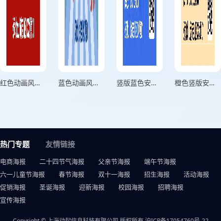
红色动画风消防安全知识宣传海报
蓝色动画风安全文明出行宣传海报
竖版蓝色安全生产无小事宣传海报
橙色竖版安全生产宣传海报
热门专题
友情链接
电商海报
二十四节气海报
父亲节海报
端午节海报
六一儿童节海报
春节海报
双十一海报
招生海报
活动海报
促销海报
圣诞海报
迎新海报
校园海报
招聘海报
宣传海报
Copyright © 上海动起信息科技有限公司 版权所有
沪ICP备17054760号-22