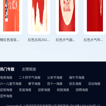
橙红色渐变风年度盛宴晚会活动宣传海报
红色古风2024年度盛宴活动宣传海报
红色大气烟花庆祝梦想起航活动宣传海报
红色大气年会盛典活动宣传海报
热门专题
友情链接
电商海报
二十四节气海报
父亲节海报
端午节海报
六一儿童节海报
春节海报
双十一海报
招生海报
活动海报
促销海报
圣诞海报
迎新海报
校园海报
招聘海报
宣传海报
Copyright © 上海动起信息科技有限公司 版权所有
沪ICP备17054760号-22