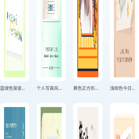
蓝绿色渐变分享生活记录海报
个人写真风格用微笑击退困难绿色竖版海报
黄色正方形头像个人头像海报
浅棕色今日份美丽个人心情海报