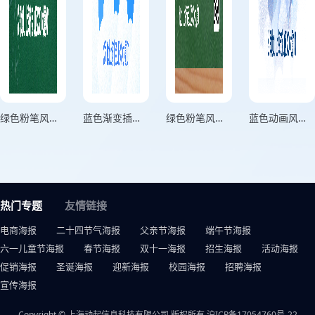
绿色粉笔风黑板高考加油宣传海报
蓝色渐变插画风格筑梦高考聚力冲刺竖版高考倒计时100天海报
绿色粉笔风黑板写字竖版宣传海报
蓝色动画风金榜题名向未来出发宣传海报
热门专题
友情链接
电商海报
二十四节气海报
父亲节海报
端午节海报
六一儿童节海报
春节海报
双十一海报
招生海报
活动海报
促销海报
圣诞海报
迎新海报
校园海报
招聘海报
宣传海报
Copyright © 上海动起信息科技有限公司 版权所有
沪ICP备17054760号-22