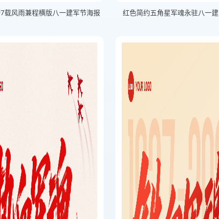
97载风雨兼程横版八一建军节海报
红色简约五角星军魂永驻八一建