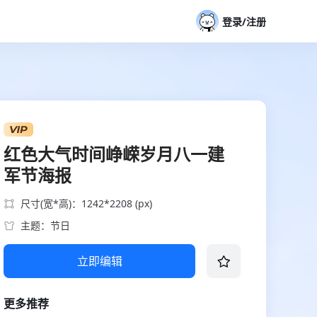
登录/注册
红色大气时间峥嵘岁月八一建
军节海报
尺寸(宽*高)：1242*2208 (px)
主题：节日
立即编辑
更多推荐