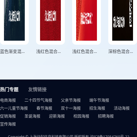
蓝色渐变混合风格八一建军节铁筑军魂竖版建军节海报
浅红色混合风格强军筑梦匠心筑家竖版建军节海报
浅红色混合风格峥嵘光辉岁月铁骨热血军魂竖版建军节海报
深棕色混合风格军魂永驻山河激荡再启新程竖版建军节海报
热门专题
友情链接
电商海报
二十四节气海报
父亲节海报
端午节海报
六一儿童节海报
春节海报
双十一海报
招生海报
活动海报
促销海报
圣诞海报
迎新海报
校园海报
招聘海报
宣传海报
Copyright © 上海动起信息科技有限公司 版权所有
沪ICP备17054760号-22