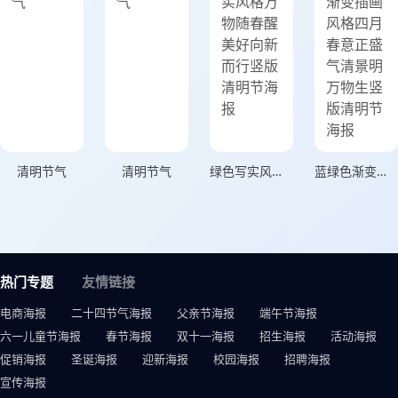
清明节气
清明节气
绿色写实风格万物随春醒美好向新而行竖版清明节海报
蓝绿色渐变插画风格四月春意正盛气清景明万物生竖版清明节海报
热门专题
友情链接
电商海报
二十四节气海报
父亲节海报
端午节海报
六一儿童节海报
春节海报
双十一海报
招生海报
活动海报
促销海报
圣诞海报
迎新海报
校园海报
招聘海报
宣传海报