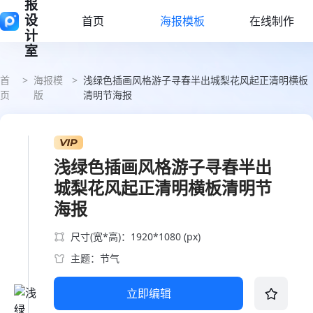
报
设
首页
海报模板
在线制作
计
室
首
>
海报模
>
浅绿色插画风格游子寻春半出城梨花风起正清明横板
页
版
清明节海报
浅绿色插画风格游子寻春半出
城梨花风起正清明横板清明节
海报
尺寸(宽*高)：1920*1080 (px)
主题：节气
立即编辑